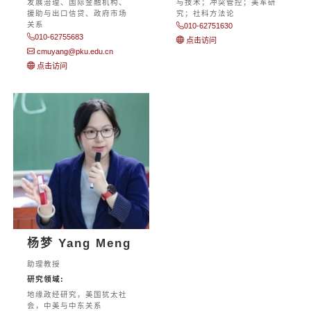
发展治理、国际金融机构、
与技术；冲突管控；美军研
援助与出口信贷、政府市场
究；社科方法论
关系
010-62751630
010-62755683
点击访问
cmuyang@pku.edu.cn
点击访问
杨梦 Yang Meng
助理教授
研究领域:
地缘政经研究，美国犹太社
会，中美与中东关系