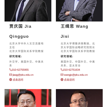
贾庆国 Jia
王缉思 Wang
Qingguo
Jisi
北京大学中外人文交流基地
北京大学博雅讲席教授、北
主任
京大学国际战略研究院院长
北京大学国际关系学院教授
北京大学国际关系学院教授
研究领域:
研究领域:
外交学、美国外交、中美关
美国外交、中国外交、中美
系
关系、亚太安全
010-62755955
010-62751634
jiaqg@pku.edu.cn
wangjs@pku.edu.cn
点击访问
点击访问