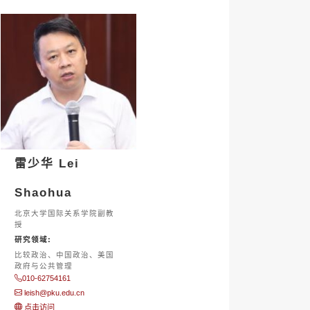
雷少华 Lei
Shaohua
北京大学国际关系学院副教
授
研究领域:
比较政治、中国政治、美国
政府与公共管理
010-62754161
leish@pku.edu.cn
点击访问