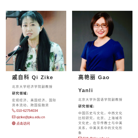
戚自科 Qi Zike
高艳丽 Gao
北京大学经济学院副教授
Yanli
研究领域:
北京大学外国语学院副教授
宏观经济、美国经济、国际
资本流动、跨国投融资
研究领域:
010-62754034
中国历史与文化，中西文化
qizike@pku.edu.cn
比较研究，北京、上海城市
文化史，在华传教士与中美
点击访问
关系，中美关系中的文化形
象