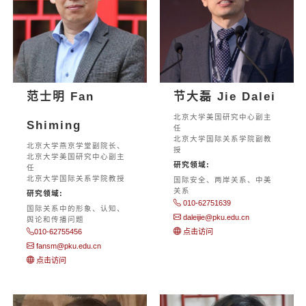
范士明 Fan
节大磊 Jie Dalei
北京大学美国研究中心副主
Shiming
任
北京大学国际关系学院副教
北京大学燕京学堂副院长、
授
北京大学美国研究中心副主
研究领域:
任
北京大学国际关系学院教授
国际安全、两岸关系、中美
关系
研究领域:
010-62751639
国际关系中的形象、认知、
daleijie@pku.edu.cn
舆论和传播问题
010-62755456
点击访问
fansm@pku.edu.cn
点击访问