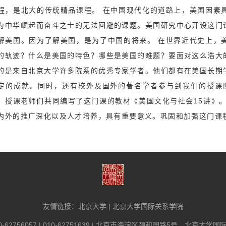
程，是北大的传统精品课程。 在中国现代化的道路上，美国因素
为中华崛起而奋斗之士的无法回避的课题。美国研究中心开设这门
解美国。因为了解美国，是为了中国的将来。 在世界近代史上，
的轨迹？什么是美国的特色？哪些是美国的难题？要面对这么浩大
的是来自北京大学许多院系的优秀专家学者。他们都有在美国长期
定的成就。同时，还有校外及国外的著名学者参与到我们的授课队
，授课老师们共同编写了这门课的教材《美国文化与社会15讲》
内外的推广深化以及人才培养，具有重要意义。巩固和加强这门课
友情链接：
北京大学
|
北京大学国际关系学院
-62756057 | 010-62751639 | 北京市海淀区颐和园路5号，北京大学国