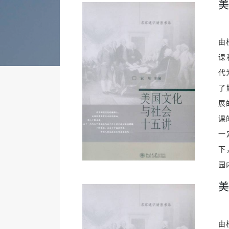
美
由
课
代
了
展
课
一
下
园
美
由