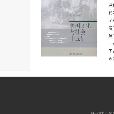
课
代
了
展
课
一
下
园
联系我们：010