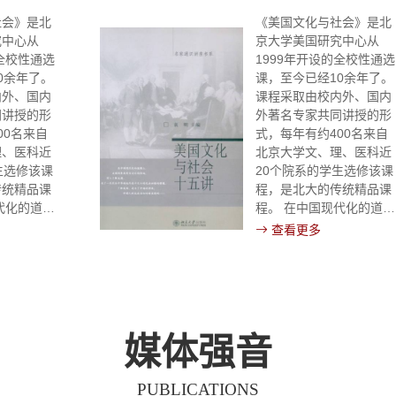
社会》是北
《美国文化与社会》是北
究中心从
京大学美国研究中心从
的全校性通选
1999年开设的全校性通选
0余年了。
课，至今已经10余年了。
内外、国内
课程采取由校内外、国内
同讲授的形
外著名专家共同讲授的形
00名来自
式，每年有约400名来自
理、医科近
北京大学文、理、医科近
生选修该课
20个院系的学生选修该课
传统精品课
程，是北大的传统精品课
代化的道路
程。 在中国现代化的道路
具有全方位
上，美国因素具有全方位
查看更多
了解美国，
的影响。深入了解美国，
中华崛起而
成了一代代为中华崛起而
法回避的课
奋斗之士的无法回避的课
中心开设这
题。美国研究中心开设这
望更多的年
门课，就是希望更多的年
起努力，了
轻人和我们一起努力，了
媒体强音
了解美国，
解美国。因为了解美国，
来。 在世
是为了中国的将来。 在世
PUBLICATIONS
美国的立国
界近代史上，美国的立国