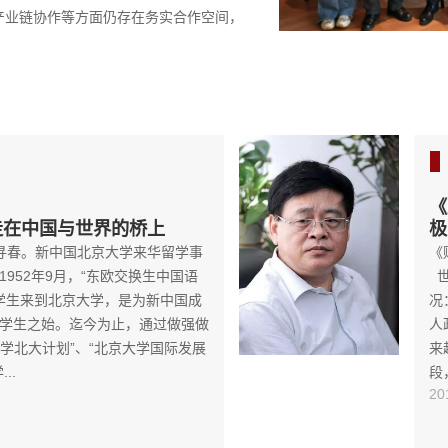
以及美国如何应对反犹主义等问题。 研
《
走在中国与世界的桥上
极
寻春。新中国北京大学来华留学事
《
952年9月，“东欧交换生中国语
世
留学生来到北京大学，是为新中国成
况
学生之始。迄今为止，通过做强做
人
留学北大计划”、“北京大学国际发展
来
..
段，
20