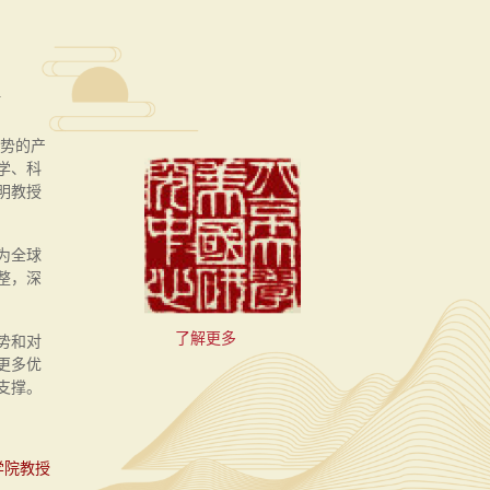
R
势的产
学、科
明教授
为全球
整，深
了解更多
势和对
更多优
支撑。
学院教授