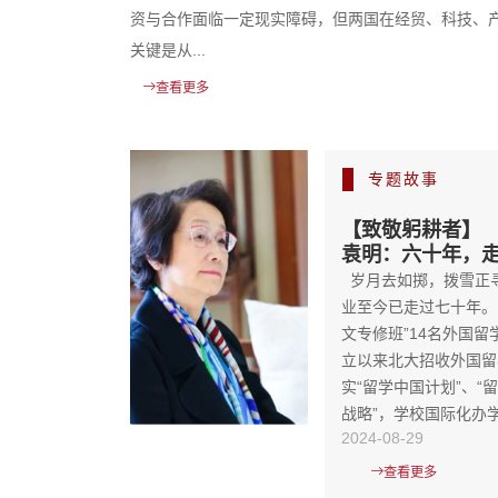
政策与美国能源外交、美国特朗普政府海外军事干预，
讨会上午场专家学...
查看更多
专题故事
【致敬躬耕者】
袁明：六十年，
岁月去如掷，拨雪正
业至今已走过七十年。1
文专修班”14名外国
立以来北大招收外国留
实“留学中国计划”、“
战略”，学校国际化办学.
2024-08-29
查看更多