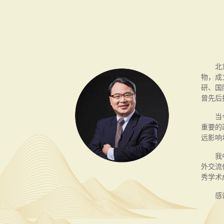
北京大
物，成
研、国
曾先后
当今时
重要的
远影响
我中心
外交流
秀学术
感谢大