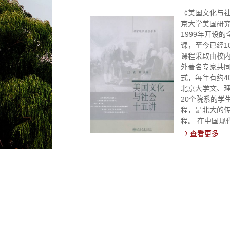
《美国文化与
京大学美国研
1999年开设
课，至今已经1
课程采取由校
外著名专家共
式，每年有约4
北京大学文、
20个院系的学
程，是北大的
程。 在中国现
上，美国因素
查看更多
的影响。深入
成了一代代为
奋斗之士的无
题。美国研究
门课，就是希
轻人和我们一
解美国。因为
是为了中国的将
界近代史上，